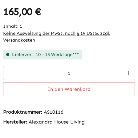
165,00 €
Regulärer Preis:
Inhalt:
1
Keine Ausweisung der MwSt. nach § 19 UStG. zzgl.
Versandkosten
Lieferzeit: 10 - 15 Werktage***
Produkt Anzahl: Gib den gewünschten Wert 
In den Warenkorb
Produktnummer:
AS10116
Hersteller:
Alexandra House Living