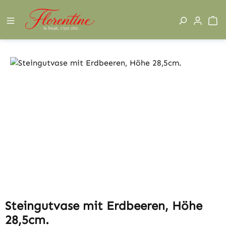
Zum Hauptinhalt springen
W
Bildergalerie überspringen
Steingutvase mit Erdbeeren, Höhe
28,5cm.