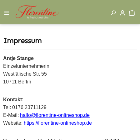
Zum Hauptinhalt springen
W
Impressum
Antje Stange
Einzelunternehmerin
Westfälische Str. 55
10711 Berlin
Kontakt:
Tel: 0176 23711129
E-Mail:
hallo@florentine-onlineshop.de
Website:
https://florentine-onlineshop.de