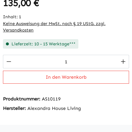
135,00 €
Regulärer Preis:
Inhalt:
1
Keine Ausweisung der MwSt. nach § 19 UStG. zzgl.
Versandkosten
Lieferzeit: 10 - 15 Werktage***
Produkt Anzahl: Gib den gewünschten Wert 
In den Warenkorb
Produktnummer:
AS10119
Hersteller:
Alexandra House Living