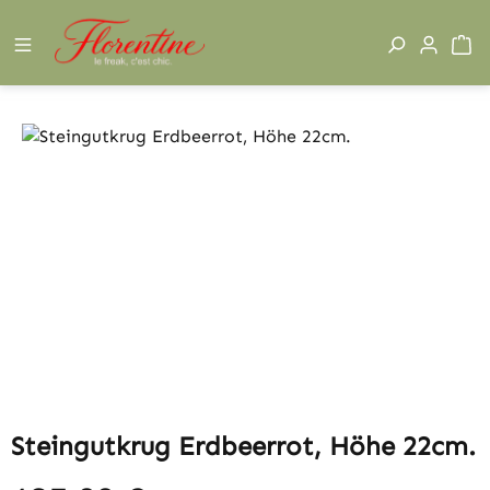
Zum Hauptinhalt springen
W
Bildergalerie überspringen
Steingutkrug Erdbeerrot, Höhe 22cm.