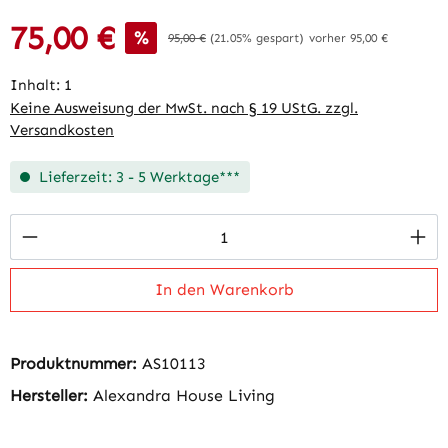
75,00 €
Verkaufspreis:
%
Regulärer Preis:
95,00 €
(21.05% gespart)
vorher 95,00 €
Inhalt:
1
Keine Ausweisung der MwSt. nach § 19 UStG. zzgl.
Versandkosten
Lieferzeit: 3 - 5 Werktage***
Produkt Anzahl: Gib den gewünschten Wert 
In den Warenkorb
Produktnummer:
AS10113
Hersteller:
Alexandra House Living